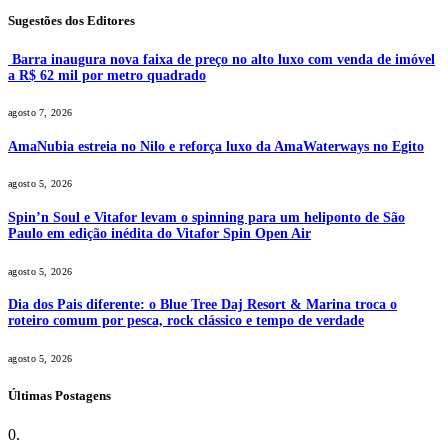
Sugestões dos Editores
Barra inaugura nova faixa de preço no alto luxo com venda de imóvel
a R$ 62 mil por metro quadrado
agosto 7, 2026
AmaNubia estreia no Nilo e reforça luxo da AmaWaterways no Egito
agosto 5, 2026
Spin’n Soul e Vitafor levam o spinning para um heliponto de São
Paulo em edição inédita do Vitafor Spin Open Air
agosto 5, 2026
Dia dos Pais diferente: o Blue Tree Daj Resort & Marina troca o
roteiro comum por pesca, rock clássico e tempo de verdade
agosto 5, 2026
Últimas Postagens