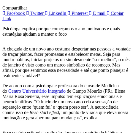
Compartilhar
Facebook
Twitter
LinkedIn
Pinterest
E-mail
Copiar
Link
Psicóloga explica por que começamos o ano motivados e quais
estratégias ajudam a manter o foco
A chegada de um novo ano costuma despertar nas pessoas a vontade
de traçar planos, fazer promessas e estabelecer metas. Seja para
mudar hábitos, iniciar projetos ou simplesmente “ser melhor”, o mês
de janeiro é visto como um marco simbólico de recomeço. Mas
afinal, por que sentimos essa necessidade e até que ponto planejar é
realmente saudável?
De acordo com a psicóloga e professora do curso de Medicina
do
Centro Universitário Integrado
de Campo Mourão (PR), Elena
Maria Rosa Senetra, esse impulso tem explicações emocionais e
neurocientíficas. “O início de um novo ano cria a sensação de
separação entre ‘quem fui’ e ‘quem posso ser’. A neurociência
chama isso de
fresh start effect
, um ponto de virada que eleva nossa
motivação e gera abertura para mudanças”, explica.
Esse cenário estimula a reflexão, favorece a revisão de hábitos e