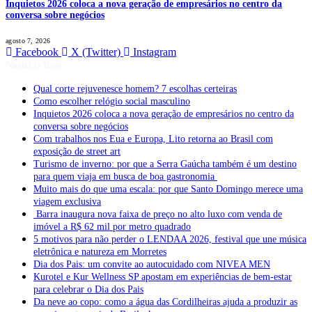
Inquietos 2026 coloca a nova geração de empresários no centro da
conversa sobre negócios
agosto 7, 2026
Facebook
X (Twitter)
Instagram
Notícias Boss
Qual corte rejuvenesce homem? 7 escolhas certeiras
Como escolher relógio social masculino
Inquietos 2026 coloca a nova geração de empresários no centro da
conversa sobre negócios
Com trabalhos nos Eua e Europa, Lito retorna ao Brasil com
exposição de street art
Turismo de inverno: por que a Serra Gaúcha também é um destino
para quem viaja em busca de boa gastronomia
Muito mais do que uma escala: por que Santo Domingo merece uma
viagem exclusiva
Barra inaugura nova faixa de preço no alto luxo com venda de
imóvel a R$ 62 mil por metro quadrado
5 motivos para não perder o LENDAA 2026, festival que une música
eletrônica e natureza em Morretes
Dia dos Pais: um convite ao autocuidado com NIVEA MEN
Kurotel e Kur Wellness SP apostam em experiências de bem-estar
para celebrar o Dia dos Pais
Da neve ao copo: como a água das Cordilheiras ajuda a produzir as