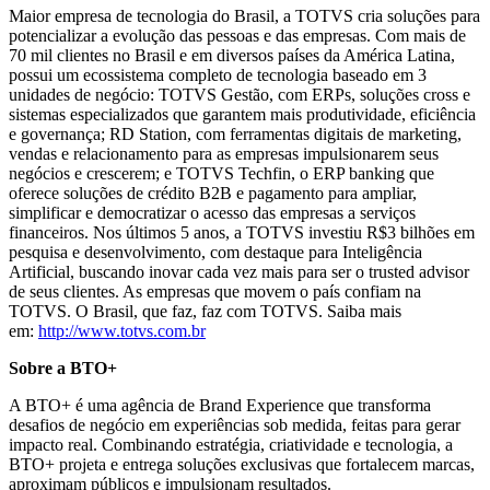
Maior empresa de tecnologia do Brasil, a TOTVS cria soluções para
potencializar a evolução das pessoas e das empresas. Com mais de
70 mil clientes no Brasil e em diversos países da América Latina,
possui um ecossistema completo de tecnologia baseado em 3
unidades de negócio: TOTVS Gestão, com ERPs, soluções cross e
sistemas especializados que garantem mais produtividade, eficiência
e governança; RD Station, com ferramentas digitais de marketing,
vendas e relacionamento para as empresas impulsionarem seus
negócios e crescerem; e TOTVS Techfin, o ERP banking que
oferece soluções de crédito B2B e pagamento para ampliar,
simplificar e democratizar o acesso das empresas a serviços
financeiros. Nos últimos 5 anos, a TOTVS investiu R$3 bilhões em
pesquisa e desenvolvimento, com destaque para Inteligência
Artificial, buscando inovar cada vez mais para ser o trusted advisor
de seus clientes. As empresas que movem o país confiam na
TOTVS. O Brasil, que faz, faz com TOTVS. Saiba mais
em:
http://www.totvs.com.br
Sobre a BTO+
A BTO+ é uma agência de Brand Experience que transforma
desafios de negócio em experiências sob medida, feitas para gerar
impacto real. Combinando estratégia, criatividade e tecnologia, a
BTO+ projeta e entrega soluções exclusivas que fortalecem marcas,
aproximam públicos e impulsionam resultados.