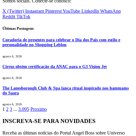
Somos sociais. Conecte-se conosco:
X (Twitter)
Instagram
Pinterest
YouTube
LinkedIn
WhatsApp
Reddit
TikTok
Últimas Postagens
Curadoria de presentes para celebrar o Dia dos Pais com estilo e
personalidade no Shopping Leblon
agosto 6, 2026
Cirrus obtém certificação da ANAC para o G3 Vision Jet
agosto 6, 2026
The Lanesborough Club & Spa lança ritual inspirado nos hammams
do Saara
agosto 6, 2026
1
2
3
...
3.095
Proximo
INSCREVA-SE PARA NOVIDADES
Receba as últimas notícias do Portal Angel Boss sobre Universo