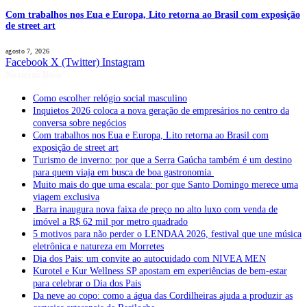
Com trabalhos nos Eua e Europa, Lito retorna ao Brasil com exposição
de street art
agosto 7, 2026
Facebook
X (Twitter)
Instagram
Notícias Boss
Como escolher relógio social masculino
Inquietos 2026 coloca a nova geração de empresários no centro da
conversa sobre negócios
Com trabalhos nos Eua e Europa, Lito retorna ao Brasil com
exposição de street art
Turismo de inverno: por que a Serra Gaúcha também é um destino
para quem viaja em busca de boa gastronomia
Muito mais do que uma escala: por que Santo Domingo merece uma
viagem exclusiva
Barra inaugura nova faixa de preço no alto luxo com venda de
imóvel a R$ 62 mil por metro quadrado
5 motivos para não perder o LENDAA 2026, festival que une música
eletrônica e natureza em Morretes
Dia dos Pais: um convite ao autocuidado com NIVEA MEN
Kurotel e Kur Wellness SP apostam em experiências de bem-estar
para celebrar o Dia dos Pais
Da neve ao copo: como a água das Cordilheiras ajuda a produzir as