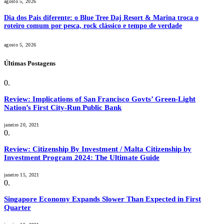
agosto 5, 2026
Dia dos Pais diferente: o Blue Tree Daj Resort & Marina troca o
roteiro comum por pesca, rock clássico e tempo de verdade
agosto 5, 2026
Últimas Postagens
Review: Implications of San Francisco Govts’ Green-Light
Nation’s First City-Run Public Bank
janeiro 20, 2021
Review: Citizenship By Investment / Malta Citizenship by
Investment Program 2024: The Ultimate Guide
janeiro 15, 2021
Singapore Economy Expands Slower Than Expected in First
Quarter