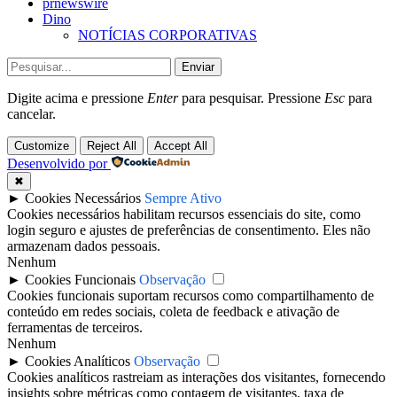
prnewswire
Dino
NOTÍCIAS CORPORATIVAS
Enviar
Digite acima e pressione
Enter
para pesquisar. Pressione
Esc
para
cancelar.
Customize
Reject All
Accept All
Desenvolvido por
✖
►
Cookies Necessários
Sempre Ativo
Cookies necessários habilitam recursos essenciais do site, como
login seguro e ajustes de preferências de consentimento. Eles não
armazenam dados pessoais.
Nenhum
►
Cookies Funcionais
Observação
Cookies funcionais suportam recursos como compartilhamento de
conteúdo em redes sociais, coleta de feedback e ativação de
ferramentas de terceiros.
Nenhum
►
Cookies Analíticos
Observação
Cookies analíticos rastreiam as interações dos visitantes, fornecendo
insights sobre métricas como contagem de visitantes, taxa de