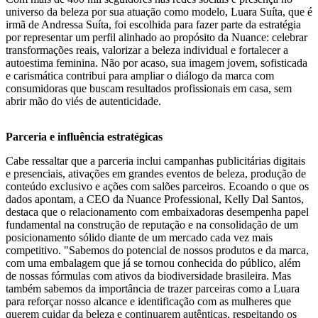
universo da beleza por sua atuação como modelo, Luara Suíta, que é
irmã de Andressa Suíta, foi escolhida para fazer parte da estratégia
por representar um perfil alinhado ao propósito da Nuance: celebrar
transformações reais, valorizar a beleza individual e fortalecer a
autoestima feminina. Não por acaso, sua imagem jovem, sofisticada
e carismática contribui para ampliar o diálogo da marca com
consumidoras que buscam resultados profissionais em casa, sem
abrir mão do viés de autenticidade.
Parceria e influência estratégicas
Cabe ressaltar que a parceria inclui campanhas publicitárias digitais
e presenciais, ativações em grandes eventos de beleza, produção de
conteúdo exclusivo e ações com salões parceiros. Ecoando o que os
dados apontam, a CEO da Nuance Professional, Kelly Dal Santos,
destaca que o relacionamento com embaixadoras desempenha papel
fundamental na construção de reputação e na consolidação de um
posicionamento sólido diante de um mercado cada vez mais
competitivo. "Sabemos do potencial de nossos produtos e da marca,
com uma embalagem que já se tornou conhecida do público, além
de nossas fórmulas com ativos da biodiversidade brasileira. Mas
também sabemos da importância de trazer parceiras como a Luara
para reforçar nosso alcance e identificação com as mulheres que
querem cuidar da beleza e continuarem autênticas, respeitando os