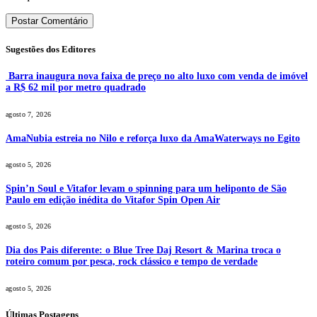
Sugestões dos Editores
Barra inaugura nova faixa de preço no alto luxo com venda de imóvel
a R$ 62 mil por metro quadrado
agosto 7, 2026
AmaNubia estreia no Nilo e reforça luxo da AmaWaterways no Egito
agosto 5, 2026
Spin’n Soul e Vitafor levam o spinning para um heliponto de São
Paulo em edição inédita do Vitafor Spin Open Air
agosto 5, 2026
Dia dos Pais diferente: o Blue Tree Daj Resort & Marina troca o
roteiro comum por pesca, rock clássico e tempo de verdade
agosto 5, 2026
Últimas Postagens