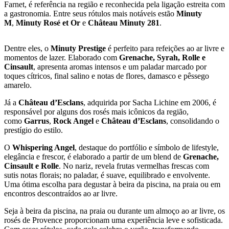
Farnet, é referência na região e reconhecida pela ligação estreita com
a gastronomia. Entre seus rótulos mais notáveis estão
Minuty
M
,
Minuty Rosé et Or
e
Château Minuty 281
.
Dentre eles, o
Minuty Prestige
é perfeito para refeições ao ar livre e
momentos de lazer. Elaborado com
Grenache, Syrah, Rolle e
Cinsault
, apresenta aromas intensos e um paladar marcado por
toques cítricos, final salino e notas de flores, damasco e pêssego
amarelo.
Já a
Château d’Esclans
, adquirida por Sacha Lichine em 2006, é
responsável por alguns dos rosés mais icônicos da região,
como
Garrus
,
Rock Angel
e
Château d’Esclans
, consolidando o
prestígio do estilo.
O
Whispering Angel
, destaque do portfólio e símbolo de lifestyle,
elegância e frescor, é elaborado a partir de um blend de
Grenache,
Cinsault e Rolle
. No nariz, revela frutas vermelhas frescas com
sutis notas florais; no paladar, é suave, equilibrado e envolvente.
Uma ótima escolha para degustar à beira da piscina, na praia ou em
encontros descontraídos ao ar livre.
Seja à beira da piscina, na praia ou durante um almoço ao ar livre, os
rosés de Provence proporcionam uma experiência leve e sofisticada.