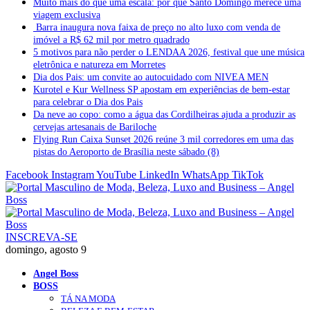
Muito mais do que uma escala: por que Santo Domingo merece uma
viagem exclusiva
Barra inaugura nova faixa de preço no alto luxo com venda de
imóvel a R$ 62 mil por metro quadrado
5 motivos para não perder o LENDAA 2026, festival que une música
eletrônica e natureza em Morretes
Dia dos Pais: um convite ao autocuidado com NIVEA MEN
Kurotel e Kur Wellness SP apostam em experiências de bem-estar
para celebrar o Dia dos Pais
Da neve ao copo: como a água das Cordilheiras ajuda a produzir as
cervejas artesanais de Bariloche
Flying Run Caixa Sunset 2026 reúne 3 mil corredores em uma das
pistas do Aeroporto de Brasília neste sábado (8)
Facebook
Instagram
YouTube
LinkedIn
WhatsApp
TikTok
INSCREVA-SE
domingo, agosto 9
Angel Boss
BOSS
TÁ NA MODA