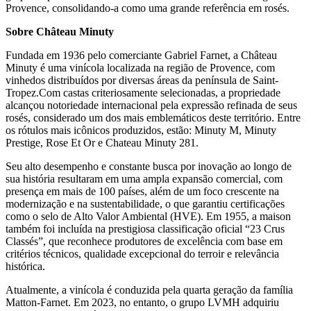
Provence, consolidando-a como uma grande referência em rosés.
Sobre Château Minuty
Fundada em 1936 pelo comerciante Gabriel Farnet, a Château
Minuty é uma vinícola localizada na região de Provence, com
vinhedos distribuídos por diversas áreas da península de Saint-
Tropez.Com castas criteriosamente selecionadas, a propriedade
alcançou notoriedade internacional pela expressão refinada de seus
rosés, considerado um dos mais emblemáticos deste território. Entre
os rótulos mais icônicos produzidos, estão: Minuty M, Minuty
Prestige, Rose Et Or e Chateau Minuty 281.
Seu alto desempenho e constante busca por inovação ao longo de
sua história resultaram em uma ampla expansão comercial, com
presença em mais de 100 países, além de um foco crescente na
modernização e na sustentabilidade, o que garantiu certificações
como o selo de Alto Valor Ambiental (HVE). Em 1955, a maison
também foi incluída na prestigiosa classificação oficial “23 Crus
Classés”, que reconhece produtores de excelência com base em
critérios técnicos, qualidade excepcional do terroir e relevância
histórica.
Atualmente, a vinícola é conduzida pela quarta geração da família
Matton-Farnet. Em 2023, no entanto, o grupo LVMH adquiriu