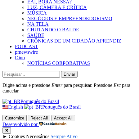
EAÍ, BORA NESSA?
LUZ, CÂMERA E CRÍTICA
MÚSICA
NEGÓCIOS E EMPREENDEDORISMO
NA TELA
CHUTANDO O BALDE
SAÚDE
CRÔNICAS DE UM CIDADÃO APRENDIZ
PODCAST
prnewswire
Dino
NOTÍCIAS CORPORATIVAS
Enviar
Digite acima e pressione
Enter
para pesquisar. Pressione
Esc
para
cancelar.
Português do Brasil
English
Português do Brasil
Customize
Reject All
Accept All
Desenvolvido por
✖
►
Cookies Necessários
Sempre Ativo