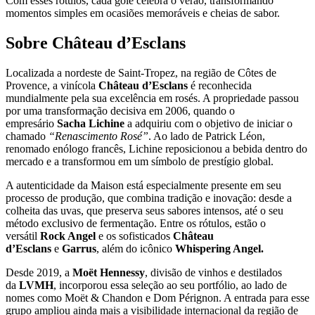
Com esses rótulos, cada gole celebra o verão, transformando
momentos simples em ocasiões memoráveis e cheias de sabor.
Sobre Château d’Esclans
Localizada a nordeste de Saint‑Tropez, na região de Côtes de
Provence, a vinícola
Château d’Esclans
é reconhecida
mundialmente pela sua excelência em rosés. A propriedade passou
por uma transformação decisiva em 2006, quando o
empresário
Sacha Lichine
a adquiriu com o objetivo de iniciar o
chamado
“Renascimento Rosé”
. Ao lado de Patrick Léon,
renomado enólogo francês, Lichine reposicionou a bebida dentro do
mercado e a transformou em um símbolo de prestígio global.
A autenticidade da Maison está especialmente presente em seu
processo de produção, que combina tradição e inovação: desde a
colheita das uvas, que preserva seus sabores intensos, até o seu
método exclusivo de fermentação. Entre os rótulos, estão o
versátil
Rock Angel
e os sofisticados
Château
d’Esclans
e
Garrus
, além do icônico
Whispering Angel.
Desde 2019, a
Moët Hennessy
, divisão de vinhos e destilados
da
LVMH
, incorporou essa seleção ao seu portfólio, ao lado de
nomes como Moët & Chandon e Dom Pérignon. A entrada para esse
grupo ampliou ainda mais a visibilidade internacional da região de