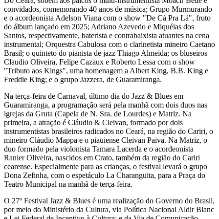
Do Ceará, sobem aos palcos o multi-instrumentista Moacir Bedê e
convidados, comemorando 40 anos de música; Grupo Murmurando
e o acordeonista Adelson Viana com o show "De Cá Pra Lá", fruto
do álbum lançado em 2025; Adriano Azevedo e Miquéias dos
Santos, respectivamente, baterista e contrabaixista atuantes na cena
instrumental; Orquestra Cabulosa com o clarinetista mineiro Caetano
Brasil; o quinteto do pianista de jazz Thiago Almeida; os bluseiros
Claudio Oliveira, Felipe Cazaux e Roberto Lessa com o show
"Tributo aos Kings", uma homenagem a Albert King, B.B. King e
Freddie King; e o grupo Jazzera, de Guaramiranga.
Na terça-feira de Carnaval, último dia do Jazz & Blues em
Guaramiranga, a programação será pela manhã com dois duos nas
igrejas da Gruta (Capela de N. Sra. de Lourdes) e Matriz. Na
primeira, a atração é Cláudio & Cleivan, formado por dois
instrumentistas brasileiros radicados no Ceará, na região do Cariri, o
mineiro Cláudio Mappa e o piauiense Cleivan Paiva. Na Matriz, o
duo formado pela violonista Tamara Lacerda e o acordeonista
Ranier Oliveira, nascidos em Crato, também da região do Cariri
cearense. Especialmente para as crianças, o festival levará o grupo
Dona Zefinha, com o espetáculo La Charanguita, para a Praça do
Teatro Municipal na manhã de terça-feira.
O 27º Festival Jazz & Blues é uma realização do Governo do Brasil,
por meio do Ministério da Cultura, via Política Nacional Aldir Blanc
e Lei Federal de Incentivo à Cultura; e da Via de Comunicação.