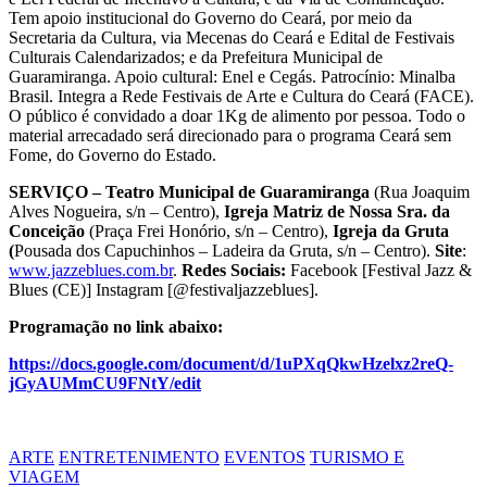
Tem apoio institucional do Governo do Ceará, por meio da
Secretaria da Cultura, via Mecenas do Ceará e Edital de Festivais
Culturais Calendarizados; e da Prefeitura Municipal de
Guaramiranga. Apoio cultural: Enel e Cegás. Patrocínio: Minalba
Brasil. Integra a Rede Festivais de Arte e Cultura do Ceará (FACE).
O público é convidado a doar 1Kg de alimento por pessoa. Todo o
material arrecadado será direcionado para o programa Ceará sem
Fome, do Governo do Estado.
SERVIÇO – Teatro Municipal de Guaramiranga
(Rua Joaquim
Alves Nogueira, s/n – Centro),
Igreja Matriz de Nossa Sra. da
Conceição
(Praça Frei Honório, s/n – Centro),
Igreja da Gruta
(
Pousada dos Capuchinhos – Ladeira da Gruta, s/n – Centro).
Site
:
www.jazzeblues.com.br
.
Redes Sociais:
Facebook [Festival Jazz &
Blues (CE)] Instagram [@festivaljazzeblues].
Programação no link abaixo:
https://docs.google.com/document/d/1uPXqQkwHzelxz2reQ-
jGyAUMmCU9FNtY/edit
ARTE
ENTRETENIMENTO
EVENTOS
TURISMO E
VIAGEM