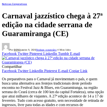
Notícias Corporativas
Carnaval jazzístico chega à 27ª
edição na cidade serrana de
Guaramiranga (CE)
Por
DINO
janeiro 9, 2026
Nenhum comentário
4 Mins lidos
Facebook
Twitter
Pinterest
LinkedIn
Tumblr
E-mail
Compartilhar
Facebook
Twitter
LinkedIn
Pinterest
E-mail
Copiar Link
Os preparativos para o Carnaval já movimentam o país, e quem
busca uma alternativa aos festejos tradicionais deste período
encontra no Festival Jazz & Blues, em Guaramiranga, na região
serrana do Ceará (cerca de 100 km da capital Fortaleza), uma opção
que atrai milhares de viajantes. A 27ª edição acontece de 14 a 17 de
fevereiro. Tudo com acesso gratuito, sem necessidade de retirada de
ingressos, livre para todas as idades e com recursos de