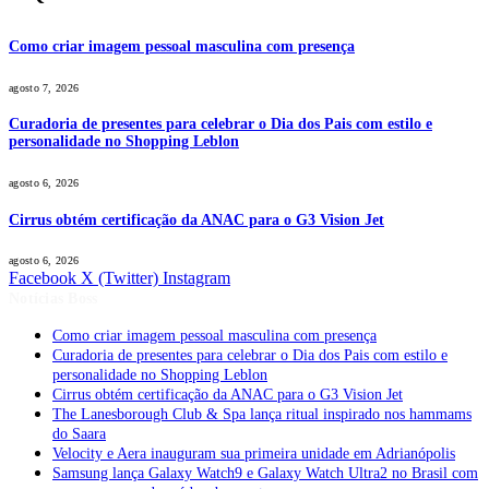
Como criar imagem pessoal masculina com presença
agosto 7, 2026
Curadoria de presentes para celebrar o Dia dos Pais com estilo e
personalidade no Shopping Leblon
agosto 6, 2026
Cirrus obtém certificação da ANAC para o G3 Vision Jet
agosto 6, 2026
Facebook
X (Twitter)
Instagram
Notícias Boss
Como criar imagem pessoal masculina com presença
Curadoria de presentes para celebrar o Dia dos Pais com estilo e
personalidade no Shopping Leblon
Cirrus obtém certificação da ANAC para o G3 Vision Jet
The Lanesborough Club & Spa lança ritual inspirado nos hammams
do Saara
Velocity e Aera inauguram sua primeira unidade em Adrianópolis
Samsung lança Galaxy Watch9 e Galaxy Watch Ultra2 no Brasil com