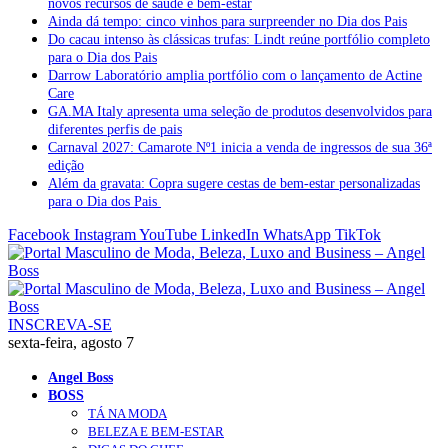
novos recursos de saúde e bem-estar
Ainda dá tempo: cinco vinhos para surpreender no Dia dos Pais
Do cacau intenso às clássicas trufas: Lindt reúne portfólio completo
para o Dia dos Pais
Darrow Laboratório amplia portfólio com o lançamento de Actine
Care
GA.MA Italy apresenta uma seleção de produtos desenvolvidos para
diferentes perfis de pais
Carnaval 2027: Camarote Nº1 inicia a venda de ingressos de sua 36ª
edição
Além da gravata: Copra sugere cestas de bem-estar personalizadas
para o Dia dos Pais
Facebook
Instagram
YouTube
LinkedIn
WhatsApp
TikTok
INSCREVA-SE
sexta-feira, agosto 7
Angel Boss
BOSS
TÁ NA MODA
BELEZA E BEM-ESTAR