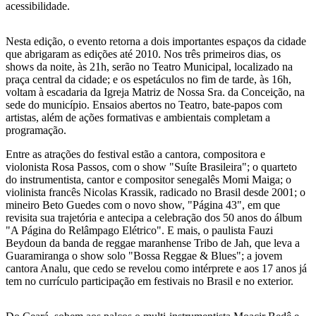
acessibilidade.
Nesta edição, o evento retorna a dois importantes espaços da cidade
que abrigaram as edições até 2010. Nos três primeiros dias, os
shows da noite, às 21h, serão no Teatro Municipal, localizado na
praça central da cidade; e os espetáculos no fim de tarde, às 16h,
voltam à escadaria da Igreja Matriz de Nossa Sra. da Conceição, na
sede do município. Ensaios abertos no Teatro, bate-papos com
artistas, além de ações formativas e ambientais completam a
programação.
Entre as atrações do festival estão a cantora, compositora e
violonista Rosa Passos, com o show "Suíte Brasileira"; o quarteto
do instrumentista, cantor e compositor senegalês Momi Maiga; o
violinista francês Nicolas Krassik, radicado no Brasil desde 2001; o
mineiro Beto Guedes com o novo show, "Página 43", em que
revisita sua trajetória e antecipa a celebração dos 50 anos do álbum
"A Página do Relâmpago Elétrico". E mais, o paulista Fauzi
Beydoun da banda de reggae maranhense Tribo de Jah, que leva a
Guaramiranga o show solo "Bossa Reggae & Blues"; a jovem
cantora Analu, que cedo se revelou como intérprete e aos 17 anos já
tem no currículo participação em festivais no Brasil e no exterior.