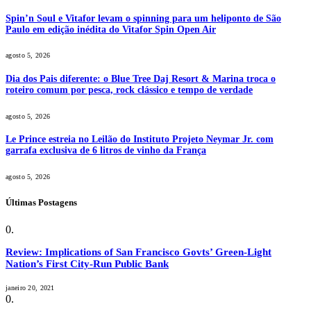
Spin’n Soul e Vitafor levam o spinning para um heliponto de São
Paulo em edição inédita do Vitafor Spin Open Air
agosto 5, 2026
Dia dos Pais diferente: o Blue Tree Daj Resort & Marina troca o
roteiro comum por pesca, rock clássico e tempo de verdade
agosto 5, 2026
Le Prince estreia no Leilão do Instituto Projeto Neymar Jr. com
garrafa exclusiva de 6 litros de vinho da França
agosto 5, 2026
Últimas Postagens
Review: Implications of San Francisco Govts’ Green-Light
Nation’s First City-Run Public Bank
janeiro 20, 2021