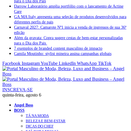
para o Dia dos Pais
Darrow Laboratório amplia portfólio com o lançamento de Actine
Care
GA.MA Italy apresenta uma seleção de produtos desenvolvidos para
diferentes perfis de pais
Carnaval 2027: Camarote Nº1 inicia a venda de ingressos de sua 36ª
edição
Além da gravata: Copra sugere cestas de bem-estar personalizadas
para o Dia dos Pais
7 exemplos de branded content masculino de impacto
Camila Moutinho: stylist mineira assina campanhas globais
Facebook
Instagram
YouTube
LinkedIn
WhatsApp
TikTok
INSCREVA-SE
quinta-feira, agosto 6
Angel Boss
BOSS
TÁ NA MODA
BELEZA E BEM-ESTAR
DICAS DO CHEF