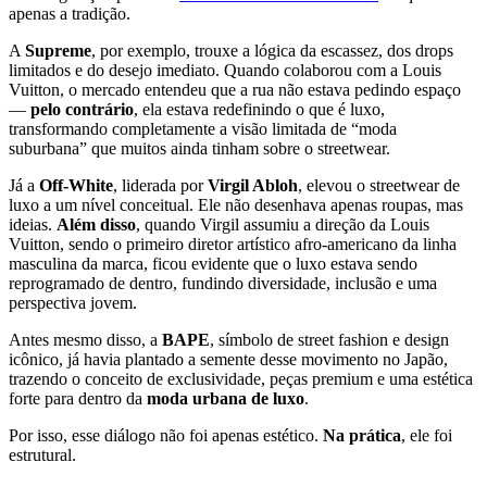
apenas a tradição.
A
Supreme
, por exemplo, trouxe a lógica da escassez, dos drops
limitados e do desejo imediato. Quando colaborou com a Louis
Vuitton, o mercado entendeu que a rua não estava pedindo espaço
—
pelo contrário
, ela estava redefinindo o que é luxo,
transformando completamente a visão limitada de “moda
suburbana” que muitos ainda tinham sobre o streetwear.
Já a
Off-White
, liderada por
Virgil Abloh
, elevou o streetwear de
luxo a um nível conceitual. Ele não desenhava apenas roupas, mas
ideias.
Além disso
, quando Virgil assumiu a direção da Louis
Vuitton, sendo o primeiro diretor artístico afro-americano da linha
masculina da marca, ficou evidente que o luxo estava sendo
reprogramado de dentro, fundindo diversidade, inclusão e uma
perspectiva jovem.
Antes mesmo disso, a
BAPE
, símbolo de street fashion e design
icônico, já havia plantado a semente desse movimento no Japão,
trazendo o conceito de exclusividade, peças premium e uma estética
forte para dentro da
moda urbana de luxo
.
Por isso, esse diálogo não foi apenas estético.
Na prática
, ele foi
estrutural.