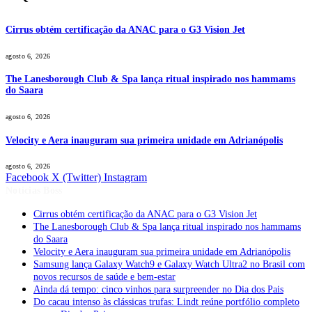
Cirrus obtém certificação da ANAC para o G3 Vision Jet
agosto 6, 2026
The Lanesborough Club & Spa lança ritual inspirado nos hammams
do Saara
agosto 6, 2026
Velocity e Aera inauguram sua primeira unidade em Adrianópolis
agosto 6, 2026
Facebook
X (Twitter)
Instagram
Notícias Boss
Cirrus obtém certificação da ANAC para o G3 Vision Jet
The Lanesborough Club & Spa lança ritual inspirado nos hammams
do Saara
Velocity e Aera inauguram sua primeira unidade em Adrianópolis
Samsung lança Galaxy Watch9 e Galaxy Watch Ultra2 no Brasil com
novos recursos de saúde e bem-estar
Ainda dá tempo: cinco vinhos para surpreender no Dia dos Pais
Do cacau intenso às clássicas trufas: Lindt reúne portfólio completo