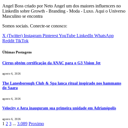
Angel Boss criado por Neto Angel um dos maiores influencers no
LinkedIn sobre Growth - Branding - Moda - Luxo. Aqui o Universo
Masculino se encontra
Somos sociais. Conecte-se conosco:
X (Twitter)
Instagram
Pinterest
YouTube
LinkedIn
WhatsApp
Reddit
TikTok
Últimas Postagens
Cirrus obtém certificação da ANAC para o G3 Vision Jet
agosto 6, 2026
The Lanesborough Club & Spa lança ritual inspirado nos hammams
do Saara
agosto 6, 2026
Velocity e Aera inauguram sua primeira unidade em Adrianópolis
agosto 6, 2026
1
2
3
...
3.089
Proximo