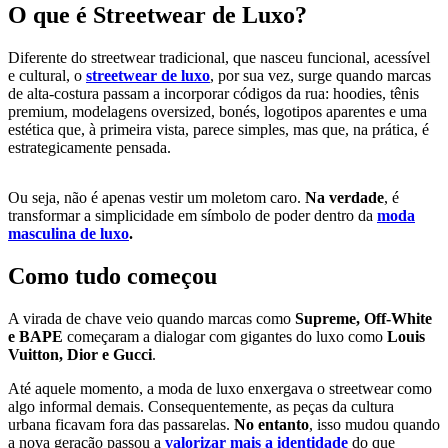
O que é Streetwear de Luxo?
Diferente do streetwear tradicional, que nasceu funcional, acessível
e cultural, o
streetwear de luxo
, por sua vez, surge quando marcas
de alta-costura passam a incorporar códigos da rua: hoodies, tênis
premium, modelagens oversized, bonés, logotipos aparentes e uma
estética que, à primeira vista, parece simples, mas que, na prática, é
estrategicamente pensada.
Ou seja, não é apenas vestir um moletom caro.
Na verdade
, é
transformar a simplicidade em símbolo de poder dentro da
moda
masculina de luxo
.
Como tudo começou
A virada de chave veio quando marcas como
Supreme, Off-White
e BAPE
começaram a dialogar com gigantes do luxo como
Louis
Vuitton, Dior e Gucci
.
Até aquele momento, a moda de luxo enxergava o streetwear como
algo informal demais. Consequentemente, as peças da cultura
urbana ficavam fora das passarelas.
No entanto
, isso mudou quando
a nova geração passou a
valorizar mais a identidade
do que