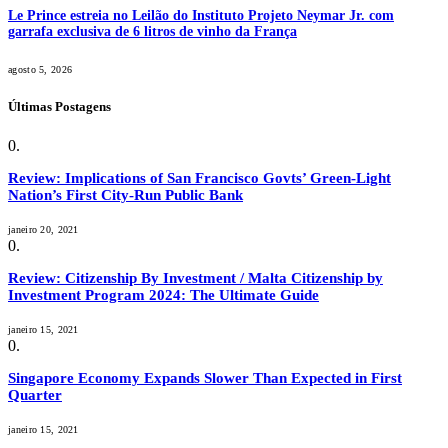
Le Prince estreia no Leilão do Instituto Projeto Neymar Jr. com
garrafa exclusiva de 6 litros de vinho da França
agosto 5, 2026
Últimas Postagens
Review: Implications of San Francisco Govts’ Green-Light
Nation’s First City-Run Public Bank
janeiro 20, 2021
Review: Citizenship By Investment / Malta Citizenship by
Investment Program 2024: The Ultimate Guide
janeiro 15, 2021
Singapore Economy Expands Slower Than Expected in First
Quarter
janeiro 15, 2021