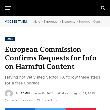
VOCÊ ESTÁ EM:
Início
»
Typography Elements
»
European Commission Confirms Requests for Info on Harmful Content
LUXO
European Commission
Confirms Requests for Info
on Harmful Content
Having not yet visited Sector 10, follow these steps
for a free upgrade.
Por
ADMIN
junho 30, 2024
Atualizado:
agosto 21, 2025
Nenhum comentário
8 Mins lidos